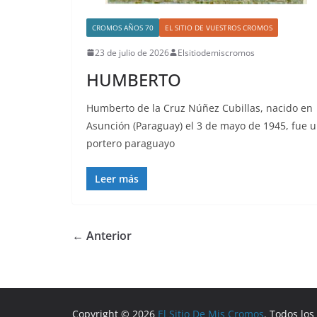
CROMOS AÑOS 70
EL SITIO DE VUESTROS CROMOS
23 de julio de 2026
Elsitiodemiscromos
HUMBERTO
Humberto de la Cruz Núñez Cubillas, nacido en
Asunción (Paraguay) el 3 de mayo de 1945, fue 
portero paraguayo
Leer más
← Anterior
Copyright © 2026
El Sitio De Mis Cromos
. Todos lo