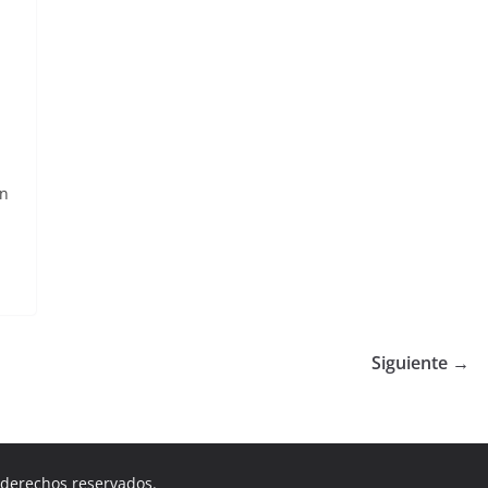
un
Siguiente →
s derechos reservados.