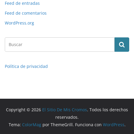
Feed de entradas
Feed de comentarios
WordPress.org
Política de privacidad
Copyright © 2026
El Sitio De Mis Cromos
. Todos los derechos
reservados.
Tema:
ColorMag
por ThemeGrill. Funciona con
WordPress
.