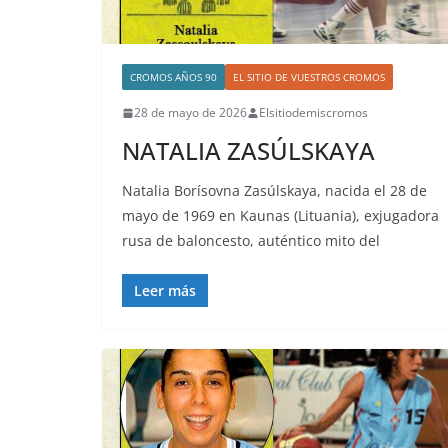
CROMOS AÑOS 90
EL SITIO DE VUESTROS CROMOS
28 de mayo de 2026
Elsitiodemiscromos
NATALIA ZASÚLSKAYA
Natalia Borísovna Zasúlskaya, nacida el 28 de
mayo de 1969 en Kaunas (Lituania), exjugadora
rusa de baloncesto, auténtico mito del
Leer más