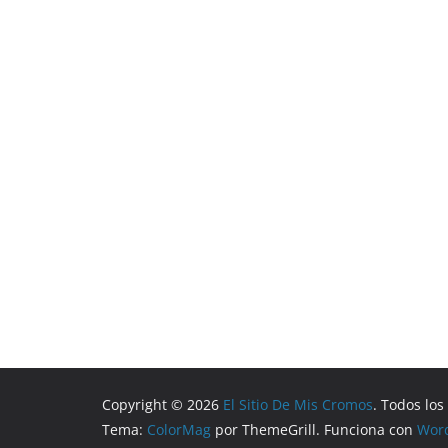
Copyright © 2026
El Sitio De Mis Cromos
. Todos lo
Tema:
ColorMag
por ThemeGrill. Funciona con
Wor