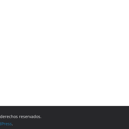
s derechos reservados.
dPress
.