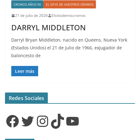
CROMOS AÑOS 90
EL SITIO DE VUESTROS CROMOS
21 de julio de 2026
Elsitiodemiscromos
DARRYL MIDDLETON
Darryl Bryan Middleton, nacido en Queens, Nueva York
(Estados Unidos) el 21 de julio de 1966, exjugador de
baloncesto de
Leer más
Redes Sociales
Facebook
Twitter
Instagram
TikTok
YouTube