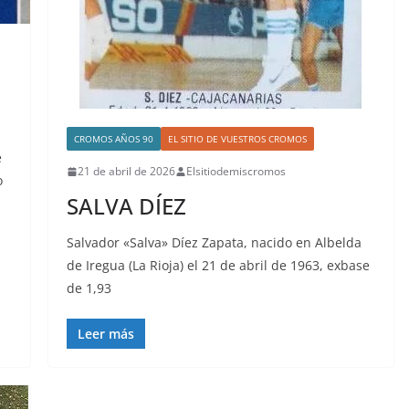
CROMOS AÑOS 90
EL SITIO DE VUESTROS CROMOS
e
21 de abril de 2026
Elsitiodemiscromos
o
SALVA DÍEZ
Salvador «Salva» Díez Zapata, nacido en Albelda
de Iregua (La Rioja) el 21 de abril de 1963, exbase
de 1,93
Leer más