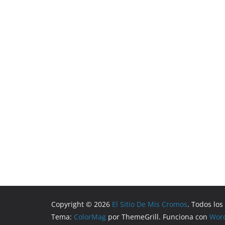
Copyright © 2026
El Sitio De Mis Cromos
. Todos lo
Tema:
ColorMag
por ThemeGrill. Funciona con
Wor