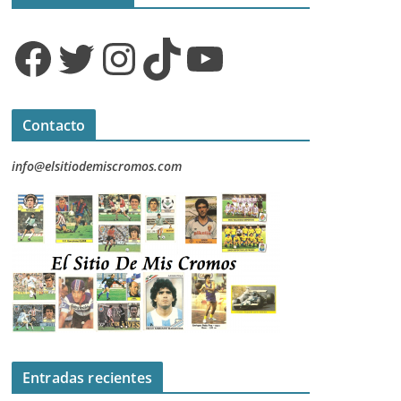
Facebook
Twitter
Instagram
TikTok
YouTube
Contacto
info@elsitiodemiscromos.com
Entradas recientes