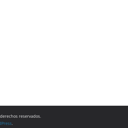
s derechos reservados.
dPress
.