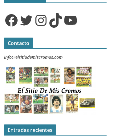
Facebook
Twitter
Instagram
TikTok
YouTube
Contacto
info@elsitiodemiscromos.com
Entradas recientes