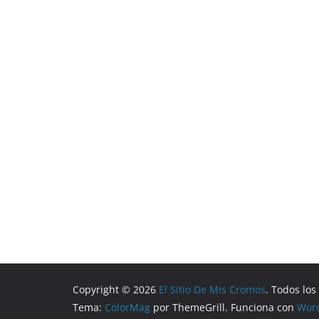
Copyright © 2026
El Sitio De Mis Cromos
. Todos lo
Tema:
ColorMag
por ThemeGrill. Funciona con
Wor