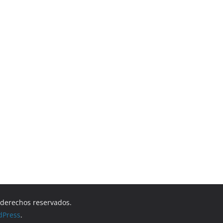
s derechos reservados.
dPress
.