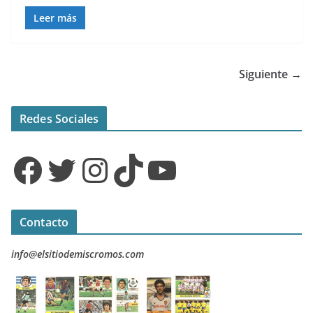
Leer más
Siguiente →
Redes Sociales
Facebook
Twitter
Instagram
TikTok
YouTube
Contacto
info@elsitiodemiscromos.com