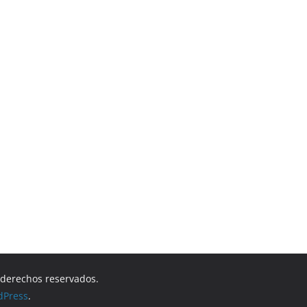
s derechos reservados.
dPress
.