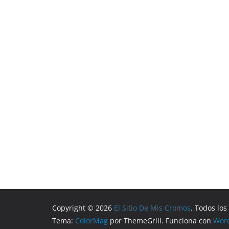
Copyright © 2026
El Sitio De Mis Cromos
. Todos lo
Tema:
ColorMag
por ThemeGrill. Funciona con
Wor