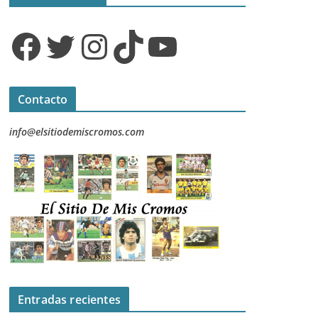
Facebook
Twitter
Instagram
TikTok
YouTube
Contacto
info@elsitiodemiscromos.com
Entradas recientes