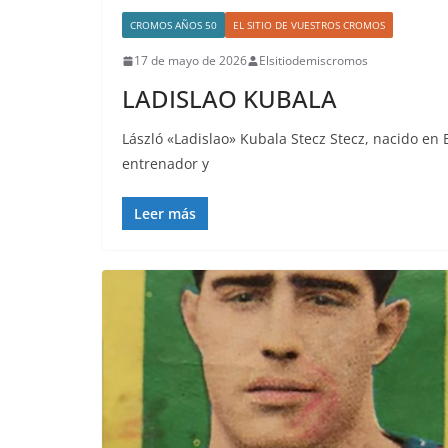
CROMOS AÑOS 50
EL SITIO DE VUESTROS CROMOS
17 de mayo de 2026
Elsitiodemiscromos
LADISLAO KUBALA
László «Ladislao» Kubala Stecz Stecz, nacido en B
entrenador y
Leer más