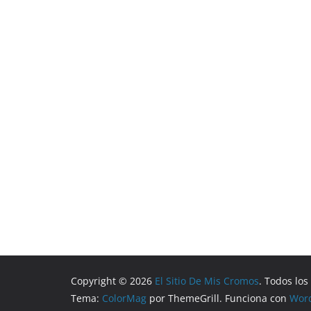
Copyright © 2026
El Sitio De Mis Cromos
. Todos lo
Tema:
ColorMag
por ThemeGrill. Funciona con
Wor