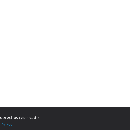
s derechos reservados.
dPress
.