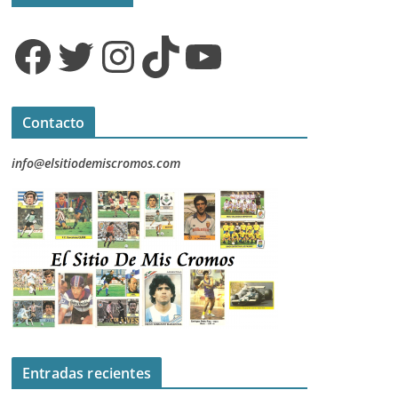
Facebook
Twitter
Instagram
TikTok
YouTube
Contacto
info@elsitiodemiscromos.com
Entradas recientes