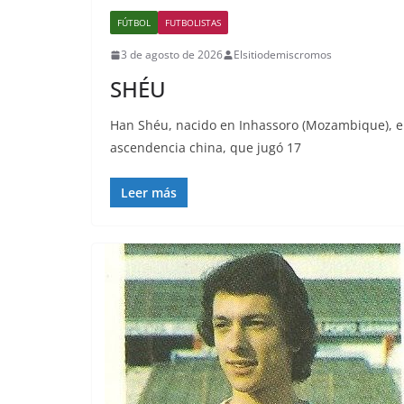
FÚTBOL
FUTBOLISTAS
3 de agosto de 2026
Elsitiodemiscromos
SHÉU
Han Shéu, nacido en Inhassoro (Mozambique), e
ascendencia china, que jugó 17
Leer más