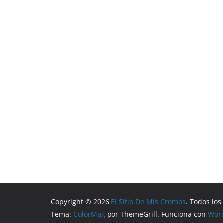
Copyright © 2026
El Sitio De Mis Cromos
. Todos lo
Tema:
ColorMag
por ThemeGrill. Funciona con
Wor