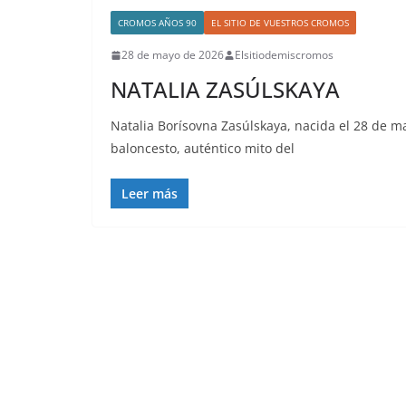
CROMOS AÑOS 90
EL SITIO DE VUESTROS CROMOS
28 de mayo de 2026
Elsitiodemiscromos
NATALIA ZASÚLSKAYA
Natalia Borísovna Zasúlskaya, nacida el 28 de m
baloncesto, auténtico mito del
Leer más