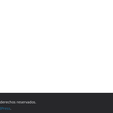
s derechos reservados.
dPress
.