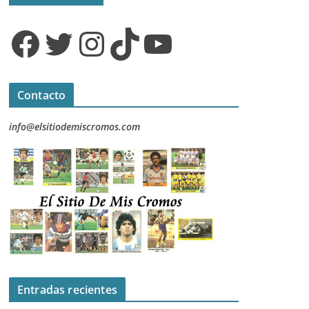
Facebook
Twitter
Instagram
TikTok
YouTube
Contacto
info@elsitiodemiscromos.com
Entradas recientes