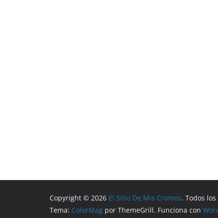
Copyright © 2026
El Sitio De Mis Cromos
. Todos lo
Tema:
ColorMag
por ThemeGrill. Funciona con
Wor