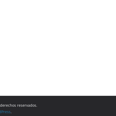
s derechos reservados.
dPress
.