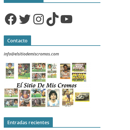
Facebook
Twitter
Instagram
TikTok
YouTube
Contacto
info@elsitiodemiscromos.com
Entradas recientes