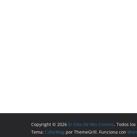
Copyright © 2026
El Sitio De Mis Cromos
. Todos lo
Tema:
ColorMag
por ThemeGrill. Funciona con
Wor