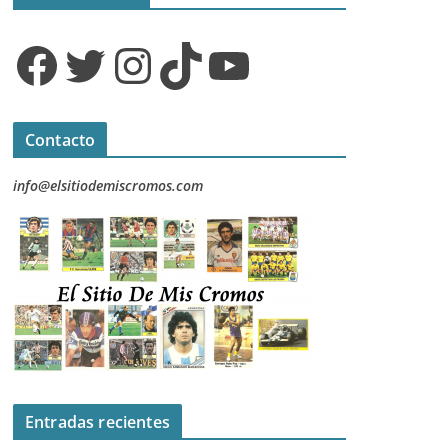
Facebook
Twitter
Instagram
TikTok
YouTube
Contacto
info@elsitiodemiscromos.com
Entradas recientes