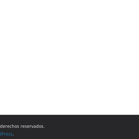
s derechos reservados.
dPress
.