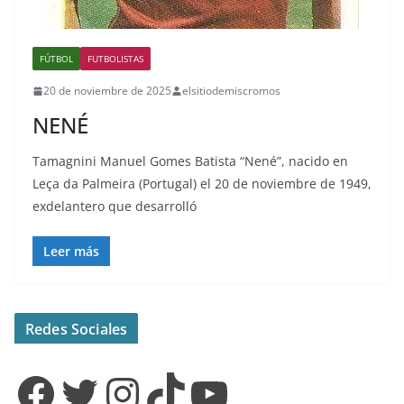
FÚTBOL
FUTBOLISTAS
20 de noviembre de 2025
elsitiodemiscromos
NENÉ
Tamagnini Manuel Gomes Batista “Nené”, nacido en
Leça da Palmeira (Portugal) el 20 de noviembre de 1949,
exdelantero que desarrolló
Leer más
Redes Sociales
Facebook
Twitter
Instagram
TikTok
YouTube