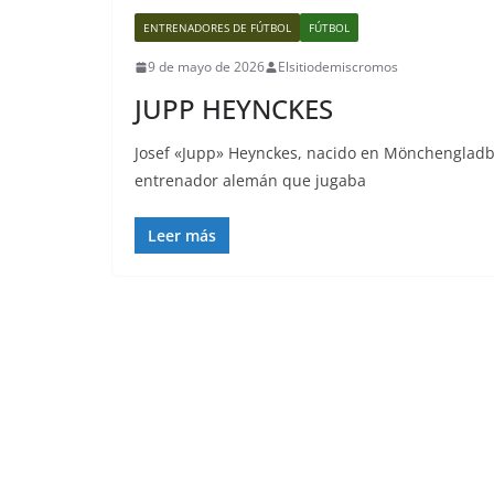
ENTRENADORES DE FÚTBOL
FÚTBOL
9 de mayo de 2026
Elsitiodemiscromos
JUPP HEYNCKES
Josef «Jupp» Heynckes, nacido en Mönchengladbac
entrenador alemán que jugaba
Leer más