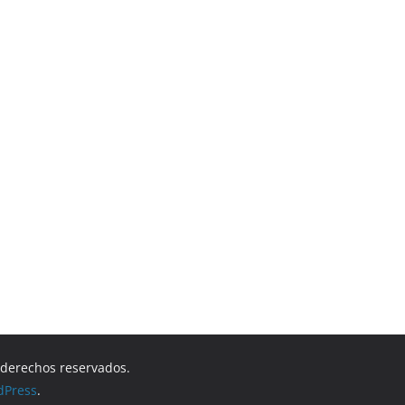
s derechos reservados.
dPress
.