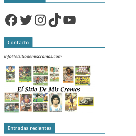
Facebook
Twitter
Instagram
TikTok
YouTube
Contacto
info@elsitiodemiscromos.com
Entradas recientes