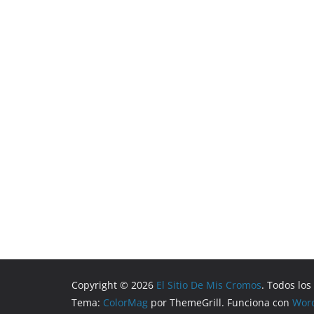
Copyright © 2026
El Sitio De Mis Cromos
. Todos lo
Tema:
ColorMag
por ThemeGrill. Funciona con
Wor