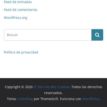
Feed de entradas
Feed de comentarios
WordPress.org
Política de privacidad
Copyright © 2026
El Sitio De Mis Cromos
. Todos los derechos
reservados.
Tema:
ColorMag
por ThemeGrill. Funciona con
WordPress
.