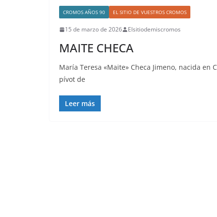
CROMOS AÑOS 90
EL SITIO DE VUESTROS CROMOS
15 de marzo de 2026
Elsitiodemiscromos
MAITE CHECA
María Teresa «Maite» Checa Jimeno, nacida en Cal
pívot de
Leer más