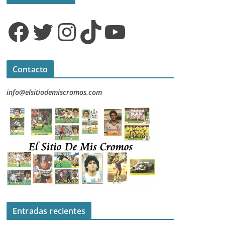
Facebook
Twitter
Instagram
TikTok
YouTube
Contacto
info@elsitiodemiscromos.com
Entradas recientes