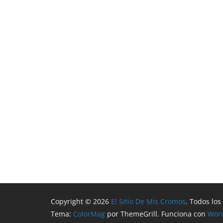
Copyright © 2026
El Sitio De Mis Cromos
. Todos lo
Tema:
ColorMag
por ThemeGrill. Funciona con
Wor