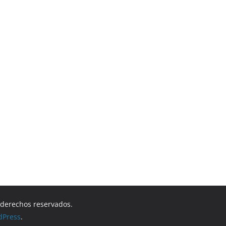
s derechos reservados.
dPress
.