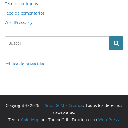
Feed de entradas
Feed de comentarios
WordPress.org
Política de privacidad
Copyright © 2026
El Sitio De Mis Cromos
. Todos los derechos
reservados.
Tema:
ColorMag
por ThemeGrill. Funciona con
WordPress
.