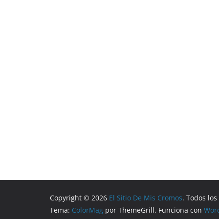
Copyright © 2026
El Sitio De Mis Cromos
. Todos lo
Tema:
ColorMag
por ThemeGrill. Funciona con
Wor