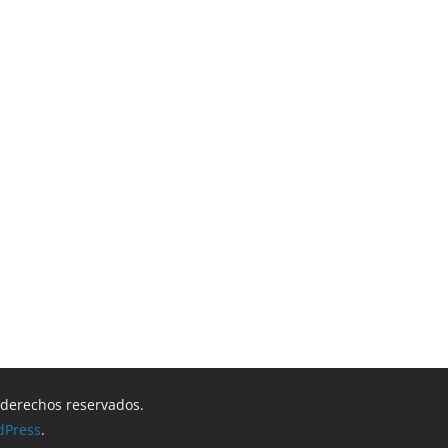
s derechos reservados.
dPress
.