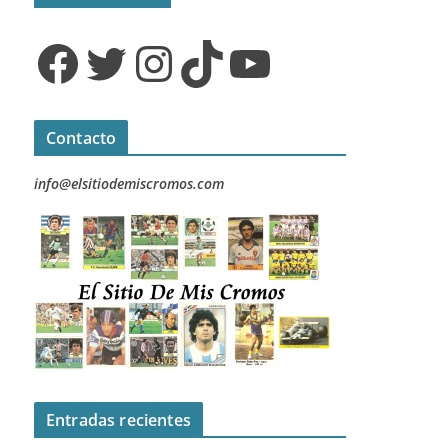
Facebook
Twitter
Instagram
TikTok
YouTube
Contacto
info@elsitiodemiscromos.com
Entradas recientes