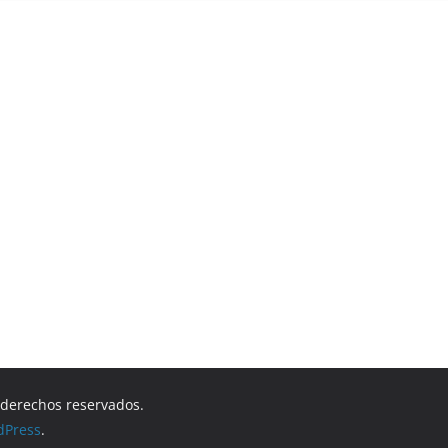
s derechos reservados.
dPress
.