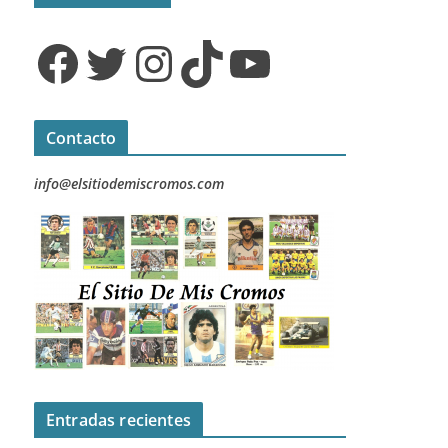
Facebook
Twitter
Instagram
TikTok
YouTube
Contacto
info@elsitiodemiscromos.com
Entradas recientes