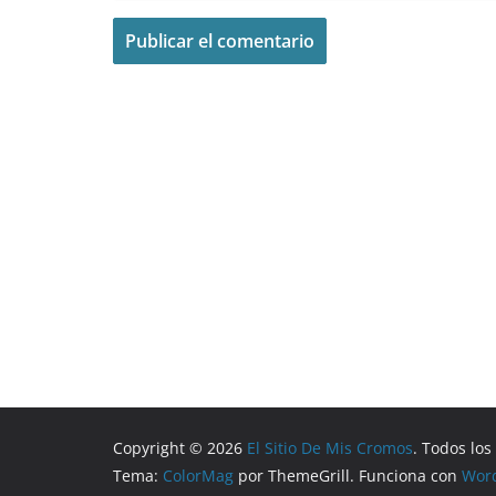
Copyright © 2026
El Sitio De Mis Cromos
. Todos lo
Tema:
ColorMag
por ThemeGrill. Funciona con
Wor