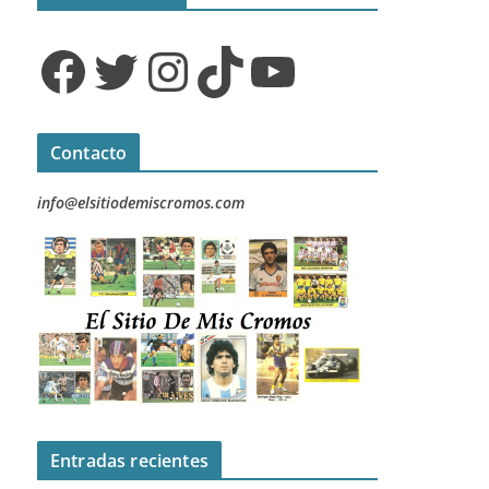
Facebook
Twitter
Instagram
TikTok
YouTube
Contacto
info@elsitiodemiscromos.com
Entradas recientes