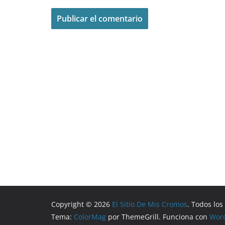
Copyright © 2026
El Sitio De Mis Cromos
. Todos lo
Tema:
ColorMag
por ThemeGrill. Funciona con
Wor