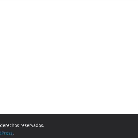
s derechos reservados.
dPress
.