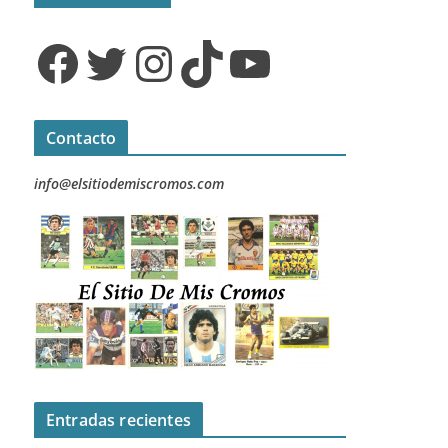
Facebook
Twitter
Instagram
TikTok
YouTube
Contacto
info@elsitiodemiscromos.com
Entradas recientes