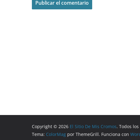
Copyright © 2026
El Sitio De Mis Cromos
. Todos lo
Tema:
ColorMag
por ThemeGrill. Funciona con
Wor