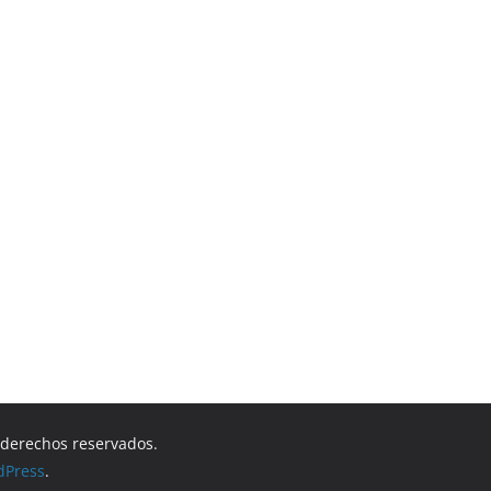
s derechos reservados.
dPress
.