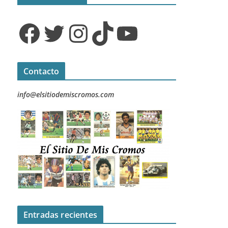
Facebook
Twitter
Instagram
TikTok
YouTube
Contacto
info@elsitiodemiscromos.com
Entradas recientes