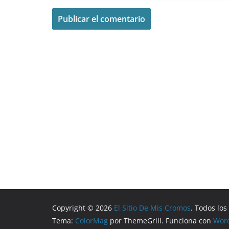
Copyright © 2026
El Sitio De Mis Cromos
. Todos lo
Tema:
ColorMag
por ThemeGrill. Funciona con
Wor