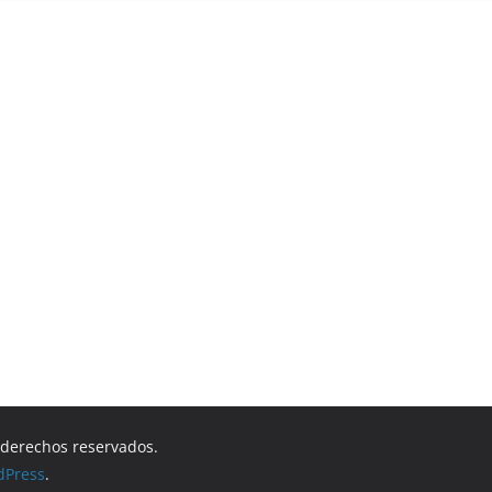
s derechos reservados.
dPress
.