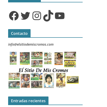
Facebook
Twitter
Instagram
TikTok
YouTube
Contacto
info@elsitiodemiscromos.com
Entradas recientes