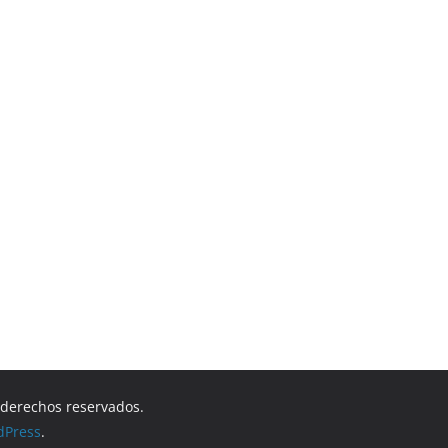
s derechos reservados.
dPress
.