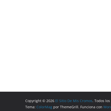
Copyright © 2026
El Sitio De Mis Cromos
. Todos lo
Tema:
ColorMag
por ThemeGrill. Funciona con
Wor