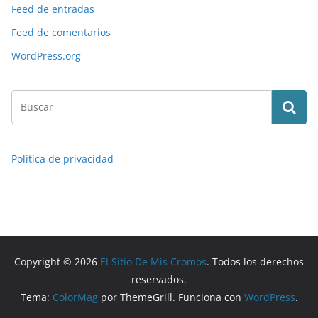
Feed de entradas
Feed de comentarios
WordPress.org
Política de privacidad
Copyright © 2026
El Sitio De Mis Cromos
. Todos los derechos
reservados.
Tema:
ColorMag
por ThemeGrill. Funciona con
WordPress
.