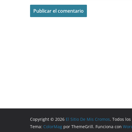
Copyright © 2026
El Sitio De Mis Cromos
. Todos lo
Tema:
ColorMag
por ThemeGrill. Funciona con
Wor