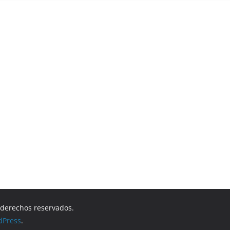
s derechos reservados.
dPress
.