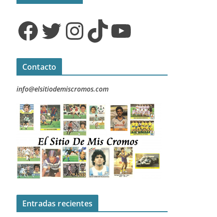
Facebook
Twitter
Instagram
TikTok
YouTube
Contacto
info@elsitiodemiscromos.com
Entradas recientes