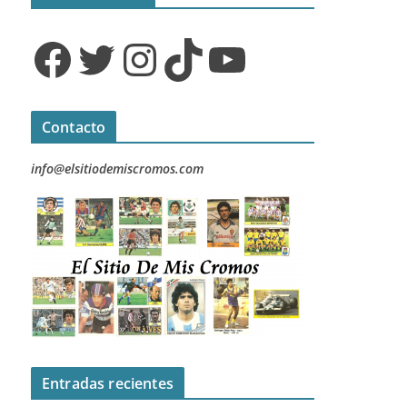
Facebook
Twitter
Instagram
TikTok
YouTube
Contacto
info@elsitiodemiscromos.com
Entradas recientes