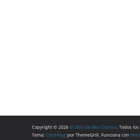
Copyright © 2026
El Sitio De Mis Cromos
. Todos lo
Tema:
ColorMag
por ThemeGrill. Funciona con
Wor