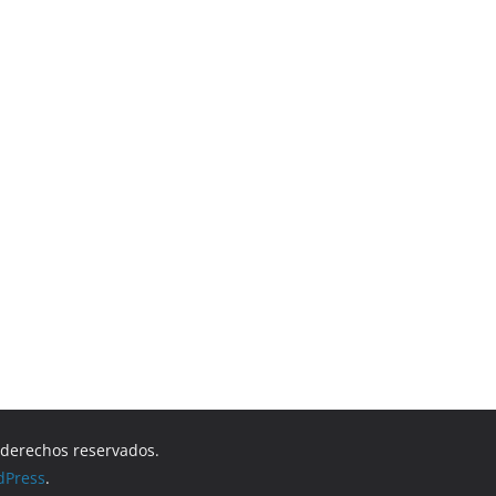
s derechos reservados.
dPress
.