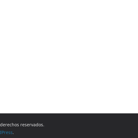
s derechos reservados.
dPress
.