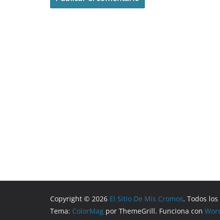
Copyright © 2026
El Sitio De Mis Cromos
. Todos lo
Tema:
ColorMag
por ThemeGrill. Funciona con
Wor