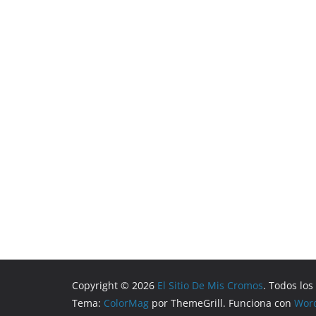
Copyright © 2026
El Sitio De Mis Cromos
. Todos lo
Tema:
ColorMag
por ThemeGrill. Funciona con
Wor