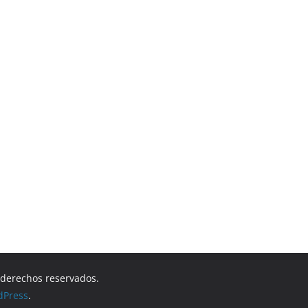
s derechos reservados.
dPress
.