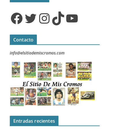
Facebook
Twitter
Instagram
TikTok
YouTube
Contacto
info@elsitiodemiscromos.com
Entradas recientes