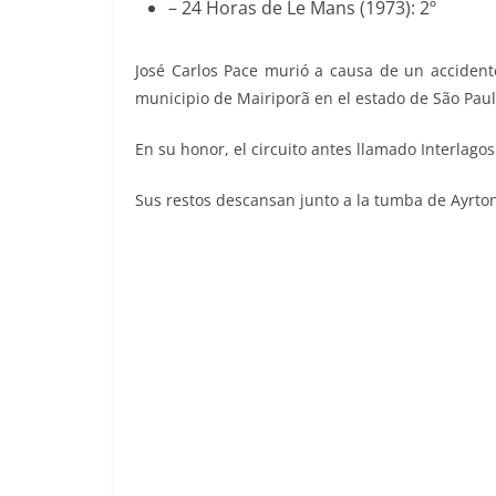
– 24 Horas de Le Mans (1973): 2º
José Carlos Pace murió a causa de un accident
municipio de Mairiporã en el estado de São Paulo
En su honor, el circuito antes llamado Interlago
Sus restos descansan junto a la tumba de Ayrton
Grand Prix Ford 1982. Carlos Pace (B