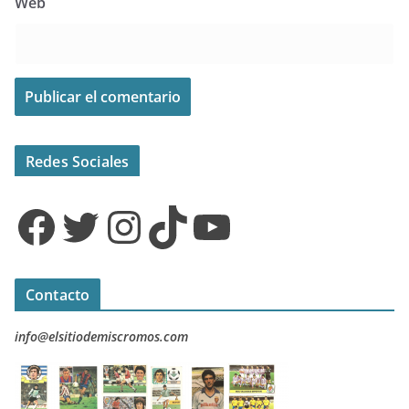
Web
Redes Sociales
Facebook
Twitter
Instagram
TikTok
YouTube
Contacto
info@elsitiodemiscromos.com