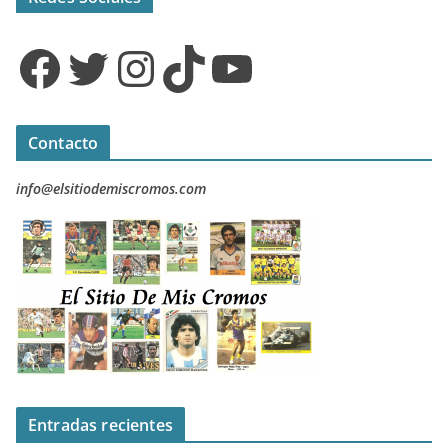
Facebook
Twitter
Instagram
TikTok
YouTube
Contacto
info@elsitiodemiscromos.com
Entradas recientes