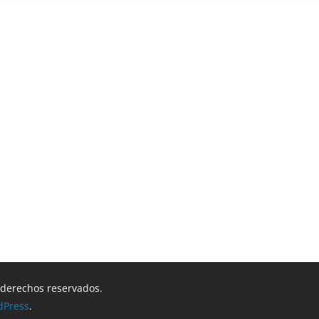
s derechos reservados.
dPress
.