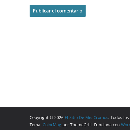
Copyright © 2026
El Sitio De Mis Cromos
. Todos lo
Tema:
ColorMag
por ThemeGrill. Funciona con
Wor