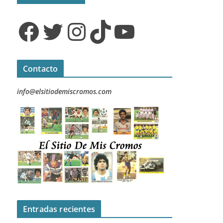
Facebook
Twitter
Instagram
TikTok
YouTube
Contacto
info@elsitiodemiscromos.com
Entradas recientes