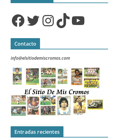
Facebook
Twitter
Instagram
TikTok
YouTube
Contacto
info@elsitiodemiscromos.com
Entradas recientes