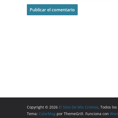
Copyright © 2026
El Sitio De Mis Cromos
. Todos lo
Tema:
ColorMag
por ThemeGrill. Funciona con
Wor