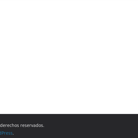
s derechos reservados.
dPress
.