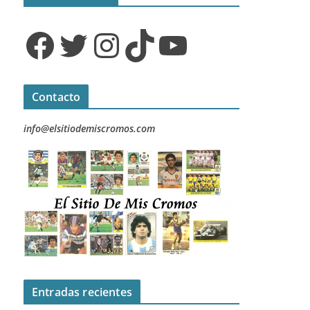
Facebook
Twitter
Instagram
TikTok
YouTube
Contacto
info@elsitiodemiscromos.com
Entradas recientes