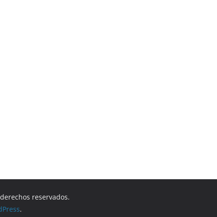
s derechos reservados.
dPress
.