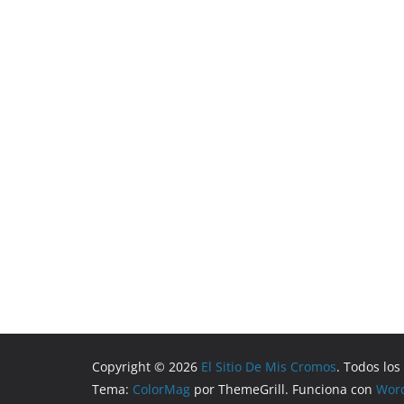
Copyright © 2026
El Sitio De Mis Cromos
. Todos lo
Tema:
ColorMag
por ThemeGrill. Funciona con
Wor