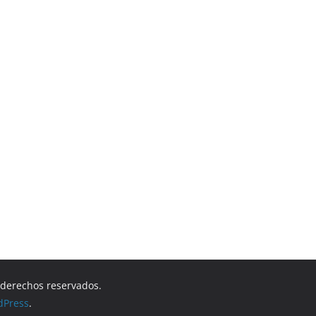
s derechos reservados.
dPress
.