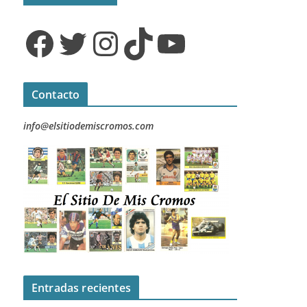
Facebook
Twitter
Instagram
TikTok
YouTube
Contacto
info@elsitiodemiscromos.com
Entradas recientes