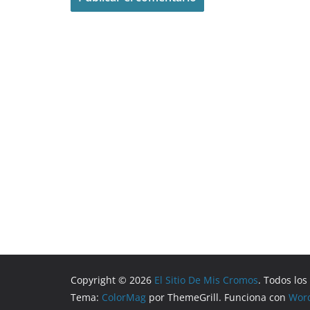
Copyright © 2026
El Sitio De Mis Cromos
. Todos lo
Tema:
ColorMag
por ThemeGrill. Funciona con
Wor