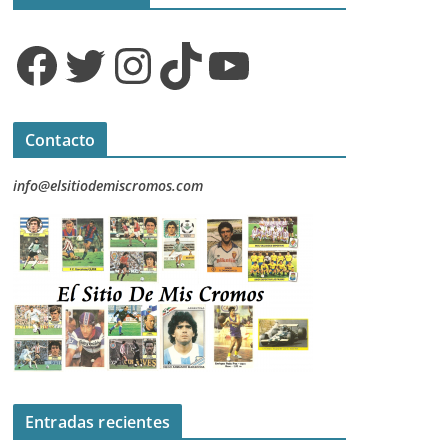
Facebook
Twitter
Instagram
TikTok
YouTube
Contacto
info@elsitiodemiscromos.com
Entradas recientes