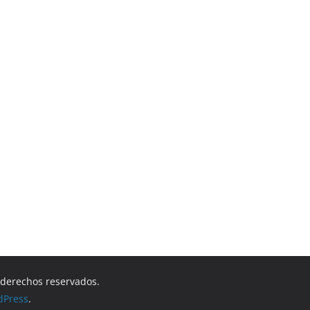
s derechos reservados.
dPress
.