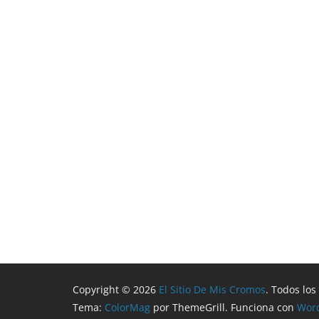
Copyright © 2026
El Sitio De Mis Cromos
. Todos lo
Tema:
ColorMag
por ThemeGrill. Funciona con
Wor