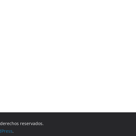
s derechos reservados.
dPress
.