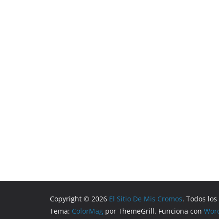
Copyright © 2026
El Sitio De Mis Cromos
. Todos lo
Tema:
ColorMag
por ThemeGrill. Funciona con
Wor