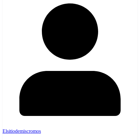
Elsitiodemiscromos