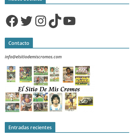
Facebook
Twitter
Instagram
TikTok
YouTube
Contacto
info@elsitiodemiscromos.com
Entradas recientes