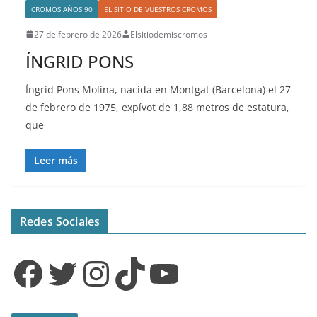
CROMOS AÑOS 90
EL SITIO DE VUESTROS CROMOS
27 de febrero de 2026
Elsitiodemiscromos
ÍNGRID PONS
Íngrid Pons Molina, nacida en Montgat (Barcelona) el 27
de febrero de 1975, expívot de 1,88 metros de estatura,
que
Leer más
Redes Sociales
Facebook
Twitter
Instagram
TikTok
YouTube