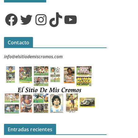
Facebook
Twitter
Instagram
TikTok
YouTube
Contacto
info@elsitiodemiscromos.com
Entradas recientes