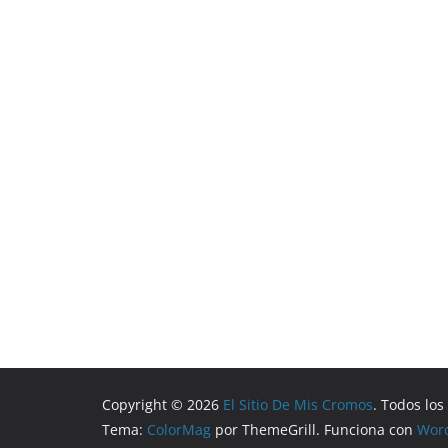
Copyright © 2026
El Sitio De Mis Cromos
. Todos lo
Tema:
ColorMag
por ThemeGrill. Funciona con
Wor