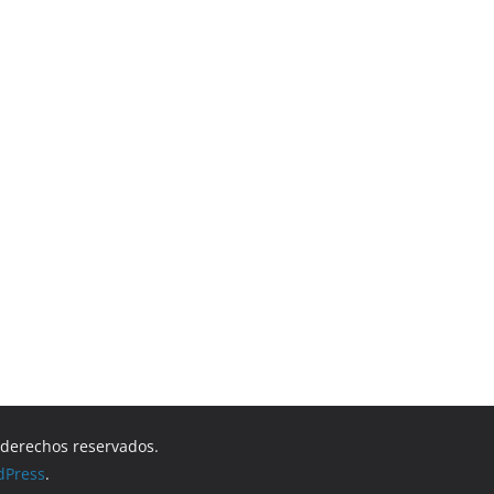
s derechos reservados.
dPress
.