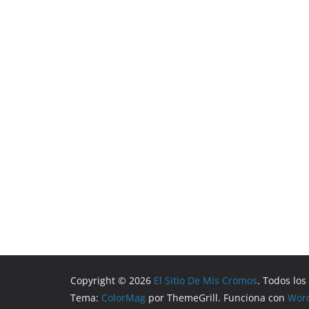
Copyright © 2026
El Sitio De Mis Cromos
. Todos lo
Tema:
ColorMag
por ThemeGrill. Funciona con
Wor