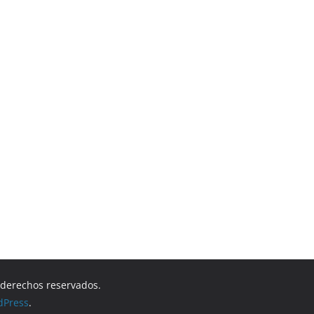
s derechos reservados.
dPress
.