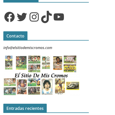
Facebook
Twitter
Instagram
TikTok
YouTube
Contacto
info@elsitiodemiscromos.com
Entradas recientes