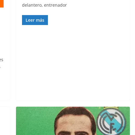
delantero, entrenador
Leer más
es
o