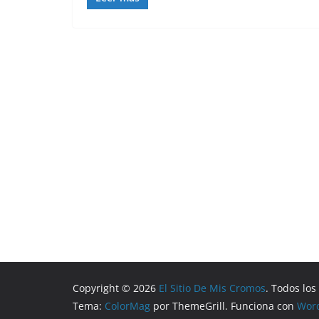
Copyright © 2026
El Sitio De Mis Cromos
. Todos lo
Tema:
ColorMag
por ThemeGrill. Funciona con
Wor