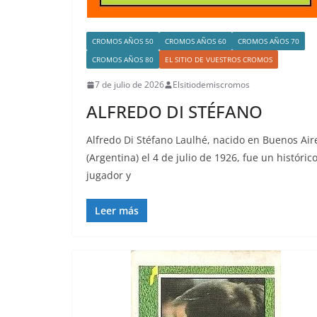
CROMOS AÑOS 50
CROMOS AÑOS 60
CROMOS AÑOS 70
CROMOS AÑOS 80
EL SITIO DE VUESTROS CROMOS
7 de julio de 2026
Elsitiodemiscromos
ALFREDO DI STÉFANO
Alfredo Di Stéfano Laulhé, nacido en Buenos Air
(Argentina) el 4 de julio de 1926, fue un históric
jugador y
Leer más