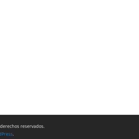
s derechos reservados.
dPress
.