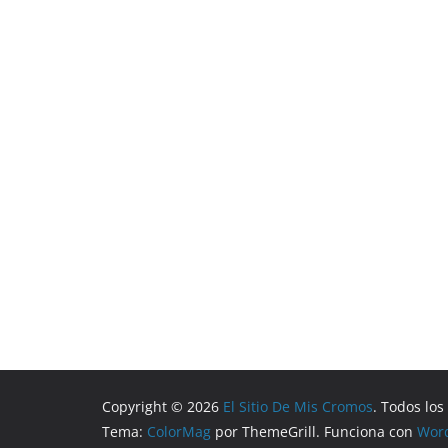
Copyright © 2026
El Sitio De Mis Cromos
. Todos lo
Tema:
ColorMag
por ThemeGrill. Funciona con
Wor