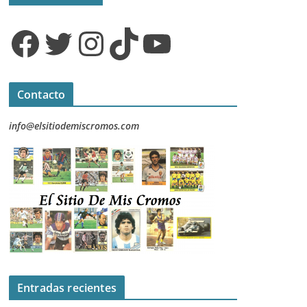
Facebook
Twitter
Instagram
TikTok
YouTube
Contacto
info@elsitiodemiscromos.com
Entradas recientes