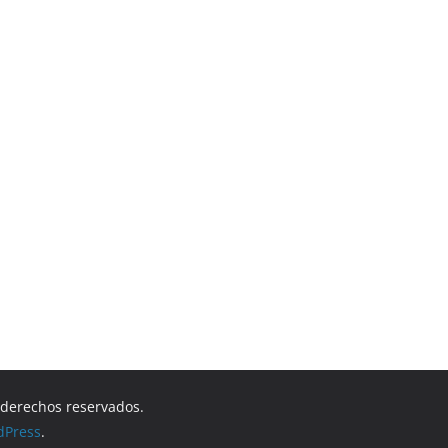
s derechos reservados.
dPress
.