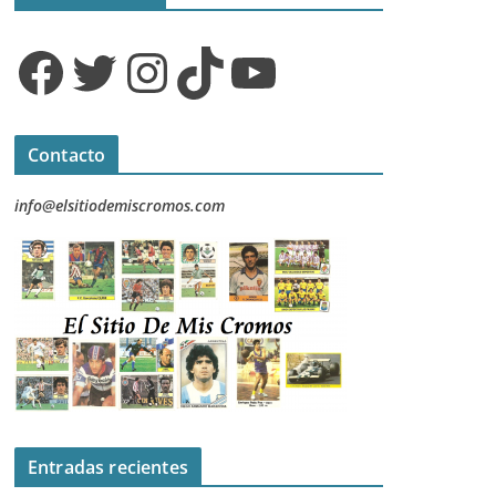
Facebook
Twitter
Instagram
TikTok
YouTube
Contacto
info@elsitiodemiscromos.com
Entradas recientes