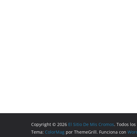
Copyright © 2026
El Sitio De Mis Cromos
. Todos lo
Tema:
ColorMag
por ThemeGrill. Funciona con
Wor