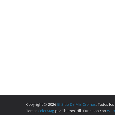
Copyright © 2026
El Sitio De Mis Cromos
. Todos lo
Tema:
ColorMag
por ThemeGrill. Funciona con
Wor