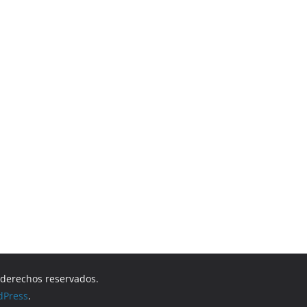
s derechos reservados.
dPress
.