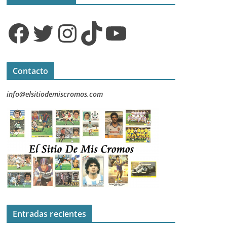
Facebook
Twitter
Instagram
TikTok
YouTube
Contacto
info@elsitiodemiscromos.com
Entradas recientes