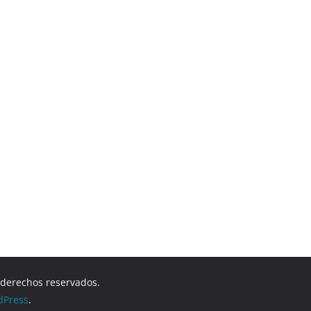
s derechos reservados.
dPress
.