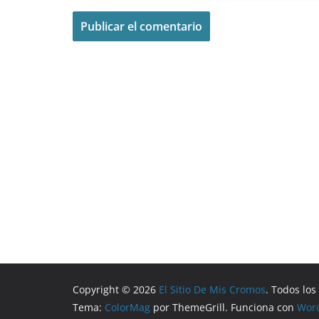
Copyright © 2026
El Sitio De Mis Cromos
. Todos lo
Tema:
ColorMag
por ThemeGrill. Funciona con
Wor