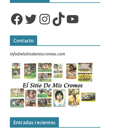
Facebook
Twitter
Instagram
TikTok
YouTube
Contacto
info@elsitiodemiscromos.com
Entradas recientes